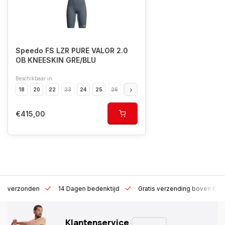
Speedo FS LZR PURE VALOR 2.0
OB KNEESKIN GRE/BLU
Beschikbaar in
18
20
22
23
24
25
26
28
30
€415,00
 h verzonden
14 Dagen bedenktijd
Gratis verzending boven €10
Klantenservice