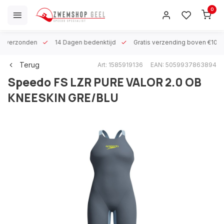
0
 h verzonden
14 Dagen bedenktijd
Gratis verzending boven €100
Terug
Art: 1585919136
EAN: 5059937863894
Speedo
FS LZR PURE VALOR 2.0 OB
KNEESKIN GRE/BLU