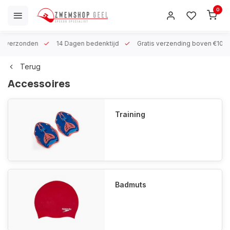
0
 h verzonden
14 Dagen bedenktijd
Gratis verzending boven €100
Terug
Accessoires
Training
Badmuts