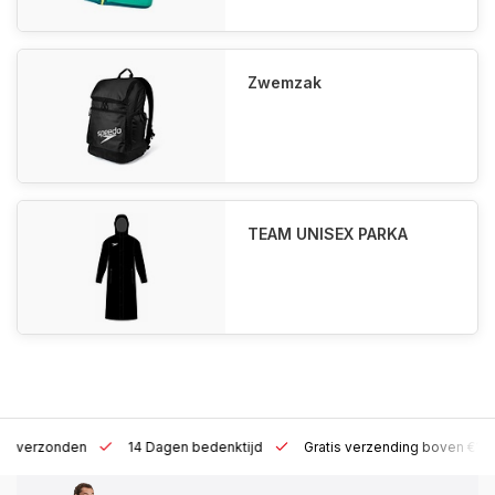
Zwemzak
TEAM UNISEX PARKA
 h verzonden
14 Dagen bedenktijd
Gratis verzending boven €10