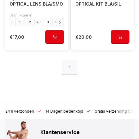
OPTICAL LENS BLA/SMO
OPTICAL KIT BLA/SIL
Beschikbaar in
0
1.5
2
2.5
3
3.5
4
4.5
5
5.5
6
7
8
€17,00
€20,00
1
4 h verzonden
14 Dagen bedenktijd
Gratis verzending boven €10
Klantenservice