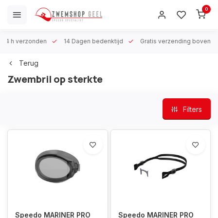
0
 h verzonden
14 Dagen bedenktijd
Gratis verzending boven €100
Terug
Zwembril op sterkte
Filters
Speedo MARINER PRO
Speedo MARINER PRO