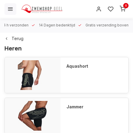
0
 h verzonden
14 Dagen bedenktijd
Gratis verzending boven €100
Terug
Heren
Aquashort
Jammer