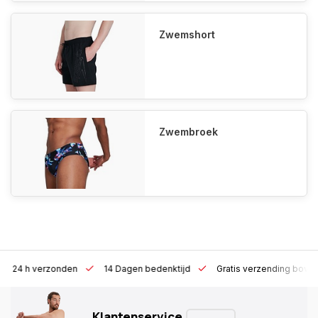
Zwemshort
Zwembroek
4 h verzonden
14 Dagen bedenktijd
Gratis verzending boven €10
Klantenservice