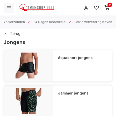
0
 h verzonden
14 Dagen bedenktijd
Gratis verzending boven €100
Terug
Jongens
Aquashort jongens
Jammer jongens