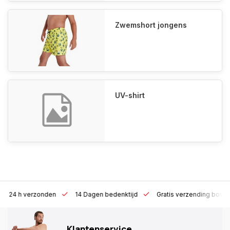
Zwemshort jongens
UV-shirt
4 h verzonden
14 Dagen bedenktijd
Gratis verzending boven €10
Klantenservice