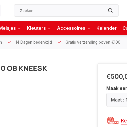
Meisjes
Kleuters
Accessoires
Kalender
C
n
14 Dagen bedenktijd
Gratis verzending boven €100
.0 OB KNEESK
€500,
Maak ee
Maat : 
Ke