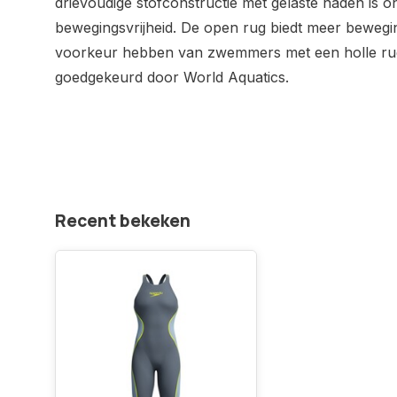
drievoudige stofconstructie met gelaste naden is
bewegingsvrijheid. De open rug biedt meer bewegin
voorkeur hebben van zwemmers met een holle rug. 
goedgekeurd door World Aquatics.
Recent bekeken