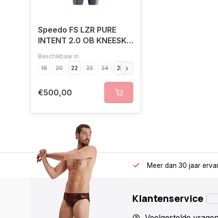
Speedo FS LZR PURE
INTENT 2.0 OB KNEESK
GRE/BLU
Beschikbaar in
18
20
22
23
24
25
26
28
30
€500,00
Meer dan 30 jaar erva
Klantenservice
Veelgestelde vrage