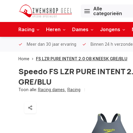
Alle
categorieën
Racing
Heren
Dames
Jongens
Meer dan 30 jaar ervaring
Binnen 24 h verzonde
Home
FS LZR PURE INTENT 2.0 OB KNEESK GRE/BLU
Speedo
FS LZR PURE INTENT 2
GRE/BLU
Toon alle:
Racing dames
,
Racing