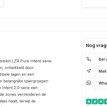
Nog vrage
Bel 
tskin LZR Pure Intent-serie:
n, ontwikkeld door
Mail
bele lagen en een
m belangrijke spiergroepen
Wha
 Intent 2.0-serie een
rde zones verminderen de
ies haalt, terwijl de