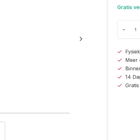
Gratis v
-
Fysiek
Meer 
Binne
14 Da
Grati