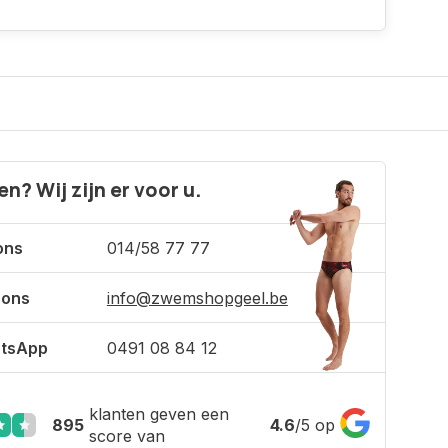
n? Wij zijn er voor u.
ons
014/58 77 77
 ons
info@zwemshopgeel.be
tsApp
0491 08 84 12
klanten geven een
895
4.6
/
5
op
score van