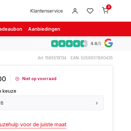
0
Klantenservice
adeaubon
Aanbiedingen
4.6
/
5
Art: 1585519134
EAN: 5059937860435
00
Niet op voorraad
n keuze
18
uzehulp voor de juiste maat