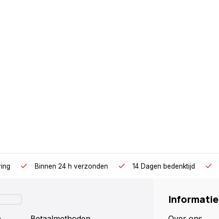
ring
Binnen 24 h verzonden
14 Dagen bedenktijd
Informatie
n
Betaalmethoden
Over ons