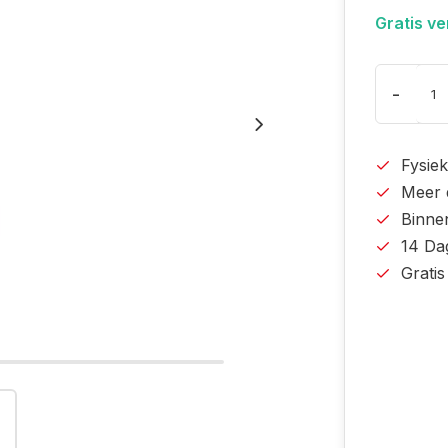
Gratis v
-
Fysiek
Meer 
Binne
14 Da
Grati