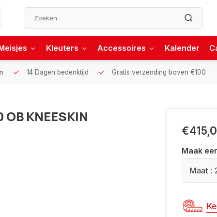
Meisjes
Kleuters
Accessoires
Kalender
C
n
14 Dagen bedenktijd
Gratis verzending boven €100
0 OB KNEESKIN
€415,
Maak ee
Maat : 
Ke