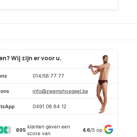
n? Wij zijn er voor u.
ons
014/58 77 77
 ons
info@zwemshopgeel.be
tsApp
0491 08 84 12
klanten geven een
895
4.6
/
5
op
score van