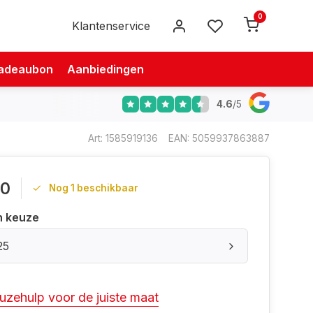
0
Klantenservice
adeaubon
Aanbiedingen
4.6
/
5
Art: 1585919136
EAN: 5059937863887
00
Nog 1 beschikbaar
n keuze
25
uzehulp voor de juiste maat