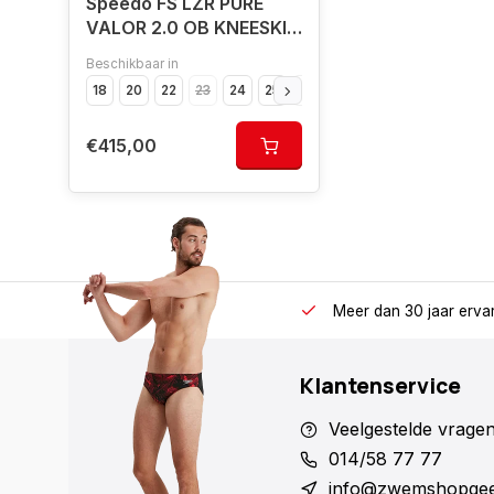
Speedo FS LZR PURE
VALOR 2.0 OB KNEESKIN
GRE/BLU
Beschikbaar in
18
20
22
23
24
25
26
28
30
€415,00
Meer dan 30 jaar erva
Klantenservice
Veelgestelde vrage
014/58 77 77
info@zwemshopgee