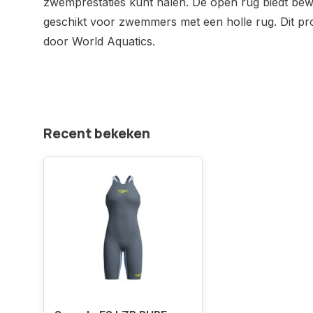
zwemprestaties kunt halen. De open rug biedt beweg
geschikt voor zwemmers met een holle rug. Dit pro
door World Aquatics.
Recent bekeken