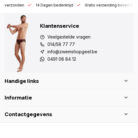
 h verzonden
14 Dagen bedenktijd
Gratis verzending boven €10
Klantenservice
Veelgestelde vragen
014/58 77 77
info@zwemshopgeel.be
0491 08 84 12
Handige links
Informatie
Contactgegevens