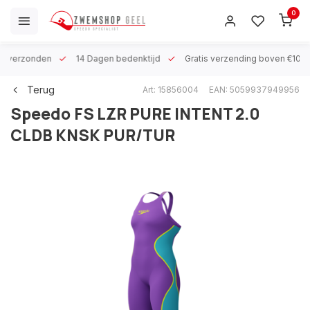
0
 h verzonden
14 Dagen bedenktijd
Gratis verzending boven €100
Terug
Art: 15856004
EAN: 5059937949956
Speedo
FS LZR PURE INTENT 2.0
CLDB KNSK PUR/TUR