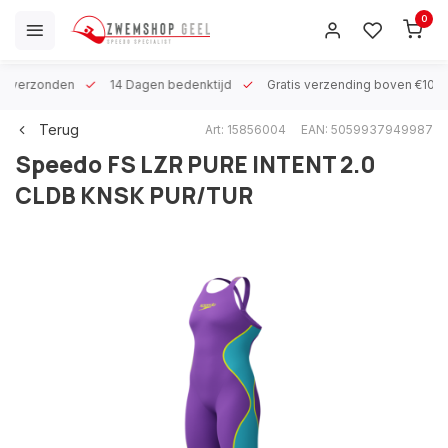
0
 h verzonden
14 Dagen bedenktijd
Gratis verzending boven €100
Terug
Art: 15856004
EAN: 5059937949987
Speedo
FS LZR PURE INTENT 2.0
CLDB KNSK PUR/TUR