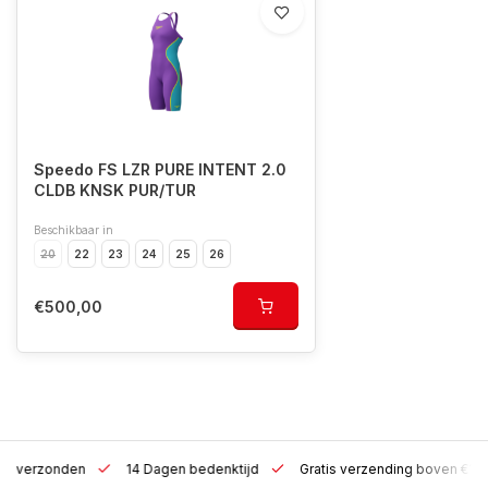
Speedo FS LZR PURE INTENT 2.0
CLDB KNSK PUR/TUR
Beschikbaar in
20
22
23
24
25
26
€500,00
 h verzonden
14 Dagen bedenktijd
Gratis verzending boven €10