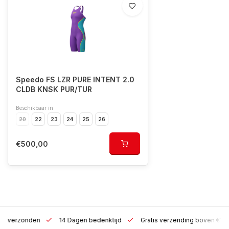
Speedo FS LZR PURE INTENT 2.0
CLDB KNSK PUR/TUR
Beschikbaar in
20
22
23
24
25
26
€500,00
 h verzonden
14 Dagen bedenktijd
Gratis verzending boven €10