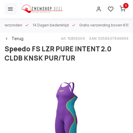
0
 h verzonden
14 Dagen bedenktijd
Gratis verzending boven €100
Terug
Art: 15856004
EAN: 5059937949994
Speedo
FS LZR PURE INTENT 2.0
CLDB KNSK PUR/TUR