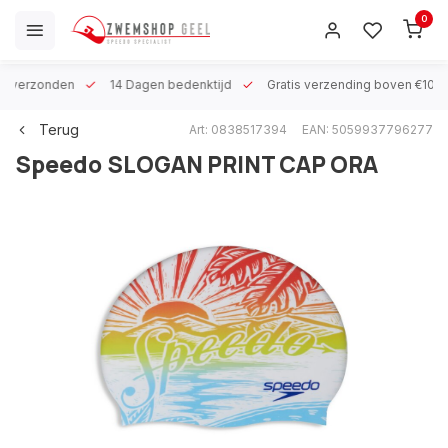
0
 h verzonden
14 Dagen bedenktijd
Gratis verzending boven €100
Terug
Art: 0838517394
EAN: 5059937796277
Speedo
SLOGAN PRINT CAP ORA