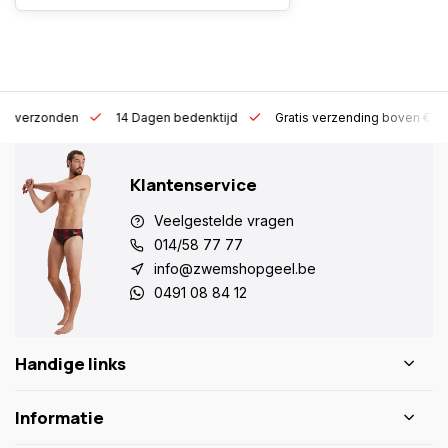
 h verzonden
14 Dagen bedenktijd
Gratis verzending boven €10
Klantenservice
Veelgestelde vragen
014/58 77 77
info@zwemshopgeel.be
0491 08 84 12
Handige links
Informatie