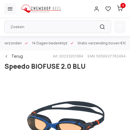
0
 h verzonden
14 Dagen bedenktijd
Gratis verzending boven €100
Terug
Art: 00233201384
EAN: 5059937762494
Speedo
BIOFUSE 2.0 BLU