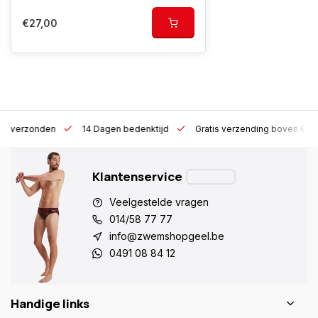
€27,00
 h verzonden
14 Dagen bedenktijd
Gratis verzending boven €10
Klantenservice
Veelgestelde vragen
014/58 77 77
info@zwemshopgeel.be
0491 08 84 12
Handige links