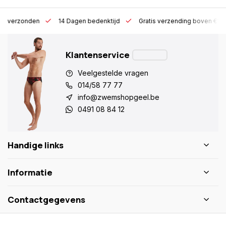
 h verzonden
14 Dagen bedenktijd
Gratis verzending boven €10
Klantenservice
Veelgestelde vragen
014/58 77 77
info@zwemshopgeel.be
0491 08 84 12
Handige links
Informatie
Contactgegevens