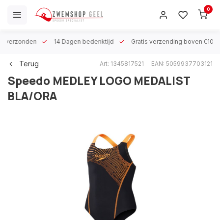
0
 h verzonden
14 Dagen bedenktijd
Gratis verzending boven €100
Terug
Art: 1345817521
EAN: 5059937703121
Speedo
MEDLEY LOGO MEDALIST
BLA/ORA