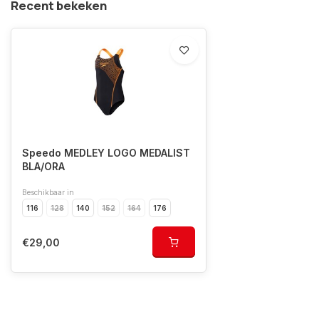
Recent bekeken
Speedo MEDLEY LOGO MEDALIST
BLA/ORA
Beschikbaar in
116
128
140
152
164
176
€29,00