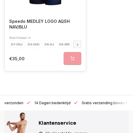
Speedo MEDLEY LOGO AQSH
NAV/BLU
Beschikbaar in
D7 (XL)
D3 (XS)
D6 (L)
D5 (M)
176
D4 (S)
D8 (XXL)
116
D9
€35,00
 h verzonden
14 Dagen bedenktijd
Gratis verzending boven €10
Klantenservice