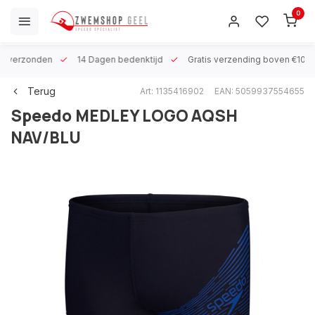
0
 h verzonden
14 Dagen bedenktijd
Gratis verzending boven €100
Terug
Art: 1135416902
EAN: 5059937554655
Speedo
MEDLEY LOGO AQSH
NAV/BLU