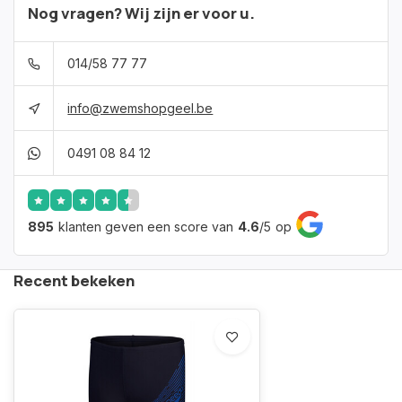
Nog vragen? Wij zijn er voor u.
014/58 77 77
info@zwemshopgeel.be
0491 08 84 12
895
klanten geven een score van
4.6
/
5
op
Recent bekeken