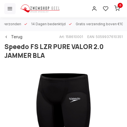
0
 h verzonden
14 Dagen bedenktijd
Gratis verzending boven €100
Terug
Art: 158610001
EAN: 5059937610351
Speedo
FS LZR PURE VALOR 2.0
JAMMER BLA