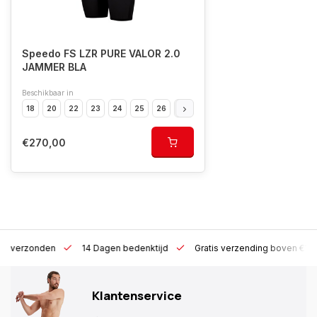
Speedo FS LZR PURE VALOR 2.0
JAMMER BLA
Beschikbaar in
18
20
22
23
24
25
26
28
30
€270,00
 h verzonden
14 Dagen bedenktijd
Gratis verzending boven €10
Klantenservice