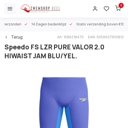
0
 h verzonden
14 Dagen bedenktijd
Gratis verzending boven €100
Terug
Art: 1586218475
EAN: 5059937810812
Speedo
FS LZR PURE VALOR 2.0
HIWAIST JAM BLU/YEL.