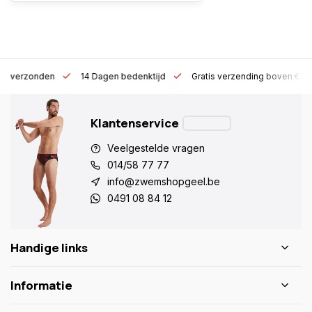
 h verzonden
14 Dagen bedenktijd
Gratis verzending boven €10
Klantenservice
Veelgestelde vragen
014/58 77 77
info@zwemshopgeel.be
0491 08 84 12
Handige links
Informatie