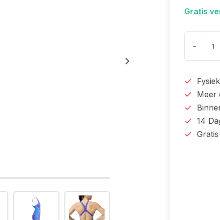
Gratis v
-
Fysiek
Meer 
Binne
14 Da
Grati