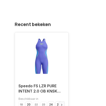
Recent bekeken
Speedo FS LZR PURE
INTENT 2.0 OB KNSK
BLU/YEL.
Beschikbaar in
18
20
22
23
24
25
26
28
30