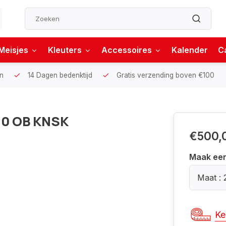
Meisjes
Kleuters
Accessoires
Kalender
C
n
14 Dagen bedenktijd
Gratis verzending boven €100
.0 OB KNSK
€500,
Maak ee
Maat : 
Ke