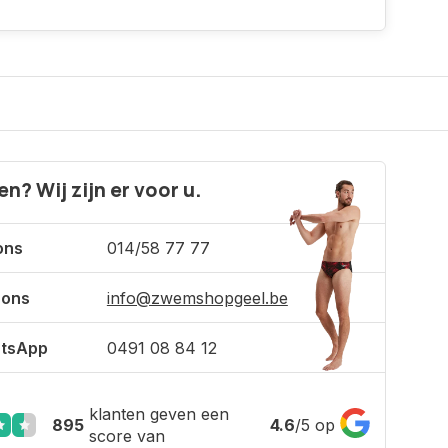
n? Wij zijn er voor u.
ons
014/58 77 77
 ons
info@zwemshopgeel.be
tsApp
0491 08 84 12
klanten geven een
895
4.6
/
5
op
score van