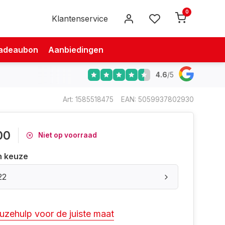
0
Klantenservice
adeaubon
Aanbiedingen
4.6
/
5
Art: 1585518475
EAN: 5059937802930
00
Niet op voorraad
n keuze
22
uzehulp voor de juiste maat