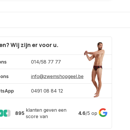
n? Wij zijn er voor u.
ons
014/58 77 77
 ons
info@zwemshopgeel.be
tsApp
0491 08 84 12
klanten geven een
895
4.6
/
5
op
score van