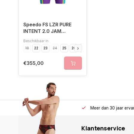
Speedo FS LZR PURE
INTENT 2.0 JAM
PUR/TUR
Beschikbaar in
18
22
23
24
25
26
28
€355,00
Meer dan 30 jaar erva
Klantenservice