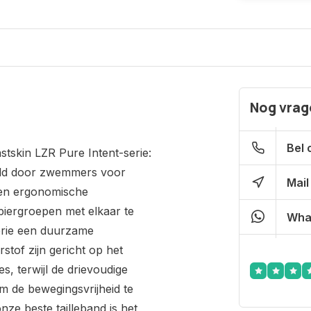
Nog vrage
Bel 
tskin LZR Pure Intent-serie:
keld door zwemmers voor
Mail
en ergonomische
piergroepen met elkaar te
Wha
serie een duurzame
tof zijn gericht op het
, terwijl de drievoudige
m de bewegingsvrijheid te
e beste tailleband is het