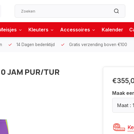
Meisjes
Kleuters
Accessoires
Kalender
C
n
14 Dagen bedenktijd
Gratis verzending boven €100
2.0 JAM PUR/TUR
€355,
Maak ee
Maat : 
Ke