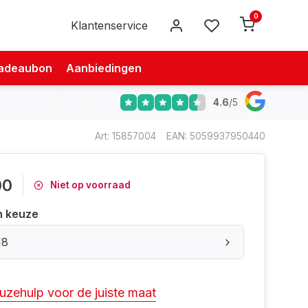
0
Klantenservice
adeaubon
Aanbiedingen
4.6
/
5
Art: 15857004
EAN: 5059937950440
00
Niet op voorraad
n keuze
18
uzehulp voor de juiste maat