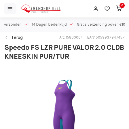
0
 h verzonden
14 Dagen bedenktijd
Gratis verzending boven €100
Terug
Art: 15860004
EAN: 5059937947457
Speedo
FS LZR PURE VALOR 2.0 CLDB
KNEESKIN PUR/TUR