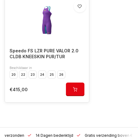
Speedo FS LZR PURE VALOR 2.0
CLDB KNEESKIN PUR/TUR
Beschikbaar in
20
22
23
24
25
26
€415,00
 h verzonden
14 Dagen bedenktijd
Gratis verzending boven €10