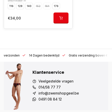
Beschikbaar in
116
128
140
152
164
176
€34,00
 h verzonden
14 Dagen bedenktijd
Gratis verzending boven €10
Klantenservice
Veelgestelde vragen
014/58 77 77
info@zwemshopgeel.be
0491 08 84 12