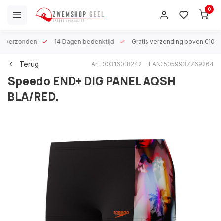
0
 h verzonden
14 Dagen bedenktijd
Gratis verzending boven €100
Terug
Art: 00316018242
EAN: 5059937769264
Speedo
END+ DIG PANEL AQSH
BLA/RED.