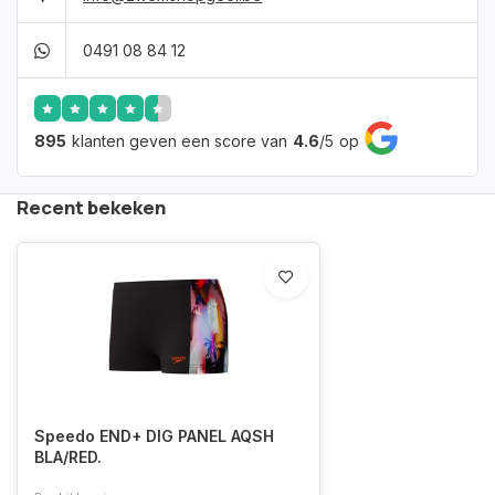
0491 08 84 12
895
klanten geven een score van
4.6
/
5
op
Recent bekeken
Speedo END+ DIG PANEL AQSH
BLA/RED.