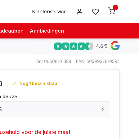
0
Klantenservice
adeaubon
Aanbiedingen
4.6
/
5
Art: 00508101384
EAN: 5059937819594
0
Nog 1 beschikbaar
n keuze
S
uzehulp voor de juiste maat