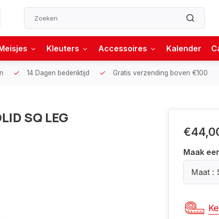
Meisjes
Kleuters
Accessoires
Kalender
C
n
14 Dagen bedenktijd
Gratis verzending boven €100
LID SQ LEG
€44,0
Maak ee
Maat : 
Ke