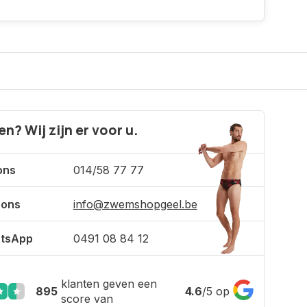
n? Wij zijn er voor u.
ons
014/58 77 77
 ons
info@zwemshopgeel.be
tsApp
0491 08 84 12
klanten geven een
895
4.6
/
5
op
score van