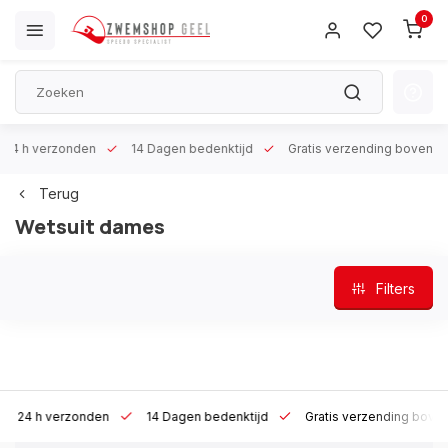
0
 h verzonden
14 Dagen bedenktijd
Gratis verzending boven €100
Terug
Wetsuit dames
Filters
4 h verzonden
14 Dagen bedenktijd
Gratis verzending boven €1