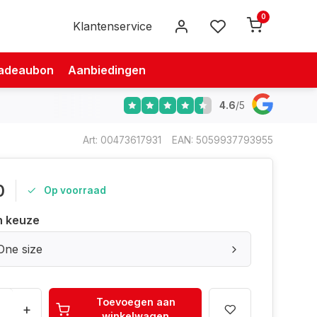
0
Klantenservice
adeaubon
Aanbiedingen
4.6
/
5
Art: 00473617931
EAN: 5059937793955
0
Op voorraad
n keuze
One size
Toevoegen aan
+
winkelwagen