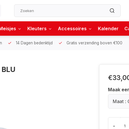
Meisjes
Kleuters
Accessoires
Kalender
C
n
14 Dagen bedenktijd
Gratis verzending boven €100
 BLU
€33,0
Maak ee
Maat : 
-