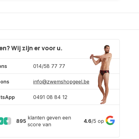
n? Wij zijn er voor u.
ons
014/58 77 77
 ons
info@zwemshopgeel.be
tsApp
0491 08 84 12
klanten geven een
895
4.6
/
5
op
score van