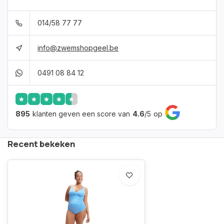
014/58 77 77
info@zwemshopgeel.be
0491 08 84 12
895
klanten geven een score van
4.6
/
5
op
Recent bekeken