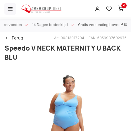
0
 h verzonden
14 Dagen bedenktijd
Gratis verzending boven €100
Terug
Art: 00313017204
EAN: 5059937692975
Speedo
V NECK MATERNITY U BACK
BLU