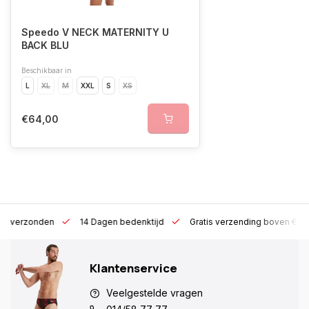
Speedo V NECK MATERNITY U
BACK BLU
Beschikbaar in
L
XL
M
XXL
S
XS
€64,00
 h verzonden
14 Dagen bedenktijd
Gratis verzending boven €10
Klantenservice
Veelgestelde vragen