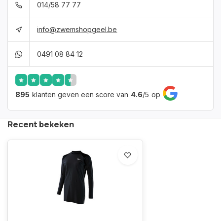
014/58 77 77
info@zwemshopgeel.be
0491 08 84 12
895
klanten geven een score van
4.6
/
5
op
Recent bekeken