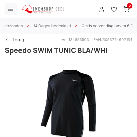
0
 h verzonden
14 Dagen bedenktijd
Gratis verzending boven €100
Terug
Art: 134853503
EAN: 5053744697154
Speedo
SWIM TUNIC BLA/WHI