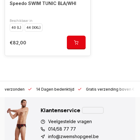
Speedo SWIM TUNIC BLA/WHI
Beschikbaar in
40 (L)
44 (XXL)
€82,00
 h verzonden
14 Dagen bedenktijd
Gratis verzending boven €10
Klantenservice
Veelgestelde vragen
014/58 77 77
info@zwemshopgeel.be