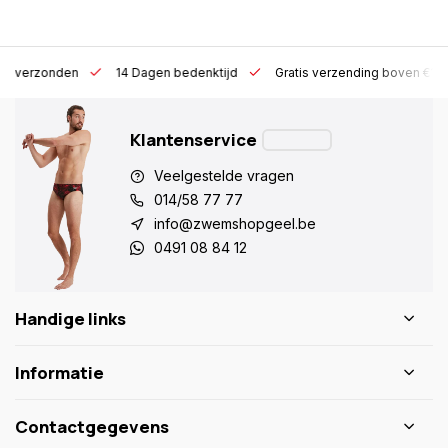
 h verzonden
14 Dagen bedenktijd
Gratis verzending boven €10
Klantenservice
Veelgestelde vragen
014/58 77 77
info@zwemshopgeel.be
0491 08 84 12
Handige links
Informatie
Contactgegevens