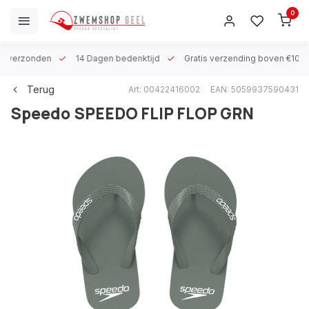
0
 h verzonden
14 Dagen bedenktijd
Gratis verzending boven €100
Terug
Art: 00422416002
EAN: 5059937590431
Speedo
SPEEDO FLIP FLOP GRN