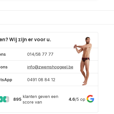
n? Wij zijn er voor u.
ons
014/58 77 77
 ons
info@zwemshopgeel.be
tsApp
0491 08 84 12
klanten geven een
895
4.6
/
5
op
score van