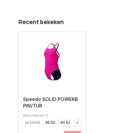
Recent bekeken
Speedo SOLID POWERB
PIN/TUR
Beschikbaar in
32 (XXS)
36 (S)
40 (L)
42 (XL)
38 (M)