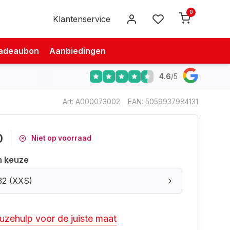
0
Klantenservice
adeaubon
Aanbiedingen
4.6
/
5
Art: A000073002
EAN: 5059937984131
0
Niet op voorraad
n keuze
32 (XXS)
uzehulp voor de juiste maat