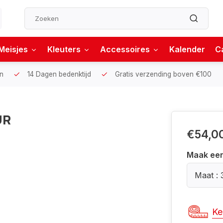
Meisjes
Kleuters
Accessoires
Kalender
C
n
14 Dagen bedenktijd
Gratis verzending boven €100
UR
€54,0
Maak ee
Maat : 
Ke