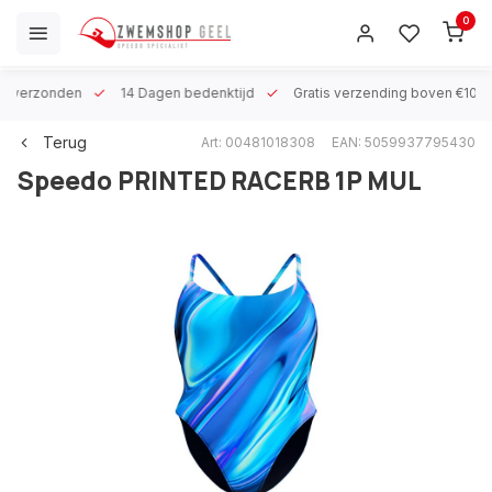
0
 h verzonden
14 Dagen bedenktijd
Gratis verzending boven €100
Terug
Art: 00481018308
EAN: 5059937795430
Speedo
PRINTED RACERB 1P MUL