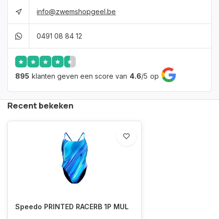
info@zwemshopgeel.be
0491 08 84 12
895
klanten geven een score van
4.6
/
5
op
Recent bekeken
Speedo PRINTED RACERB 1P MUL