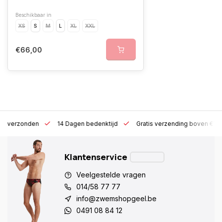
Beschikbaar in
XS
S
M
L
XL
XXL
€66,00
 h verzonden
14 Dagen bedenktijd
Gratis verzending boven €10
Klantenservice
Veelgestelde vragen
014/58 77 77
info@zwemshopgeel.be
0491 08 84 12