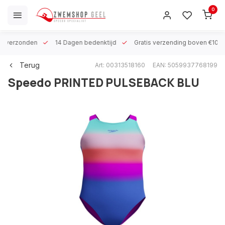
0
 h verzonden
14 Dagen bedenktijd
Gratis verzending boven €100
Terug
Art: 00313518160
EAN: 5059937768199
Speedo
PRINTED PULSEBACK BLU