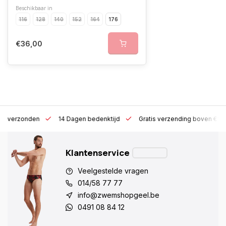
Beschikbaar in
116
128
140
152
164
176
€36,00
 h verzonden
14 Dagen bedenktijd
Gratis verzending boven €10
Klantenservice
Veelgestelde vragen
014/58 77 77
info@zwemshopgeel.be
0491 08 84 12