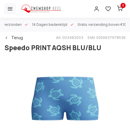
0
 h verzonden
14 Dagen bedenktijd
Gratis verzending boven €100
Terug
Art: 003483003
EAN: 5059937978536
Speedo
PRINT AQSH BLU/BLU