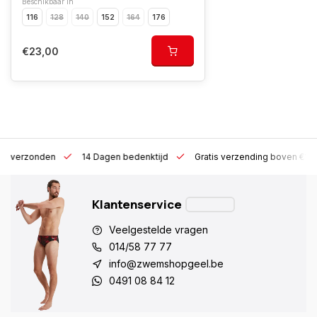
Beschikbaar in
116
128
140
152
164
176
€23,00
 h verzonden
14 Dagen bedenktijd
Gratis verzending boven €10
Klantenservice
Veelgestelde vragen
014/58 77 77
info@zwemshopgeel.be
0491 08 84 12