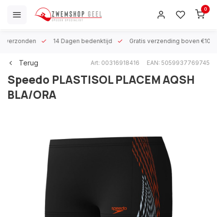
0
 h verzonden
14 Dagen bedenktijd
Gratis verzending boven €100
Terug
Art: 00316918416
EAN: 5059937769745
Speedo
PLASTISOL PLACEM AQSH
BLA/ORA