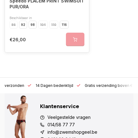
Speedo PLACEM PRINT SWIMSUIT
PUR/ORA
Beschikbaar in
86
92
98
104
110
116
€26,00
 h verzonden
14 Dagen bedenktijd
Gratis verzending boven €10
Klantenservice
Veelgestelde vragen
014/58 77 77
info@zwemshopgeel.be