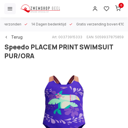
0
 h verzonden
14 Dagen bedenktijd
Gratis verzending boven €100
Terug
Art: 00373915333
EAN: 5059937875859
Speedo
PLACEM PRINT SWIMSUIT
PUR/ORA