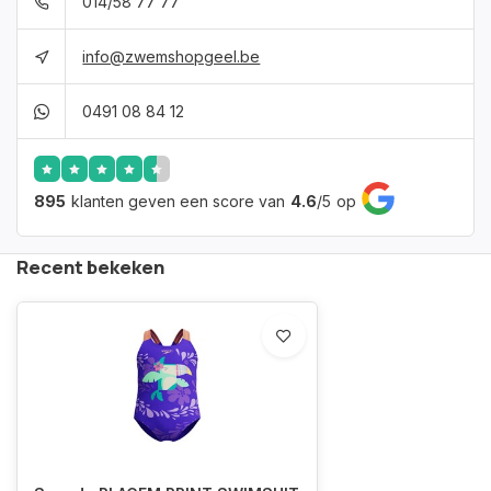
014/58 77 77
info@zwemshopgeel.be
0491 08 84 12
895
klanten geven een score van
4.6
/
5
op
Recent bekeken