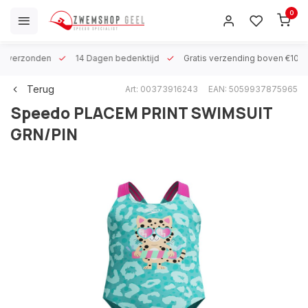
0
 h verzonden
14 Dagen bedenktijd
Gratis verzending boven €100
Terug
Art: 00373916243
EAN: 5059937875965
Speedo
PLACEM PRINT SWIMSUIT
GRN/PIN