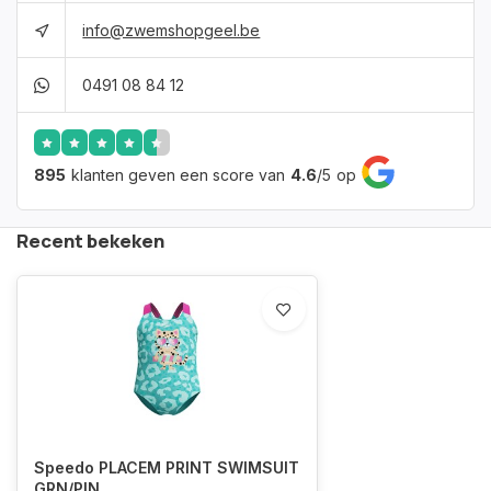
info@zwemshopgeel.be
0491 08 84 12
895
klanten geven een score van
4.6
/
5
op
Recent bekeken
Speedo PLACEM PRINT SWIMSUIT
GRN/PIN