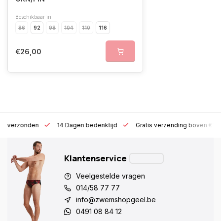
Beschikbaar in
86
92
98
104
110
116
€26,00
 h verzonden
14 Dagen bedenktijd
Gratis verzending boven €10
Klantenservice
Veelgestelde vragen
014/58 77 77
info@zwemshopgeel.be
0491 08 84 12