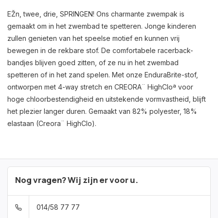
EŽn, twee, drie, SPRINGEN! Ons charmante zwempak is
gemaakt om in het zwembad te spetteren. Jonge kinderen
zullen genieten van het speelse motief en kunnen vrij
bewegen in de rekbare stof. De comfortabele racerback-
bandjes blijven goed zitten, of ze nu in het zwembad
spetteren of in het zand spelen. Met onze EnduraBrite-stof,
ontworpen met 4-way stretch en CREORA¨ HighCloª voor
hoge chloorbestendigheid en uitstekende vormvastheid, blijft
het plezier langer duren. Gemaakt van 82% polyester, 18%
elastaan (Creora¨ HighClo).
Nog vragen? Wij zijn er voor u.
014/58 77 77