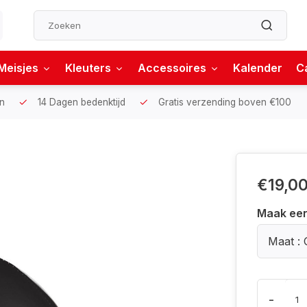
Meisjes
Kleuters
Accessoires
Kalender
C
n
14 Dagen bedenktijd
Gratis verzending boven €100
€19,0
Maak ee
Maat : 
-