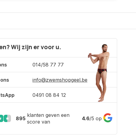
n? Wij zijn er voor u.
ons
014/58 77 77
 ons
info@zwemshopgeel.be
tsApp
0491 08 84 12
klanten geven een
895
4.6
/
5
op
score van