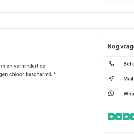
Nog vrage
Bel 
rm en vermindert de
egen chloor beschermd. '
Mail
Wha