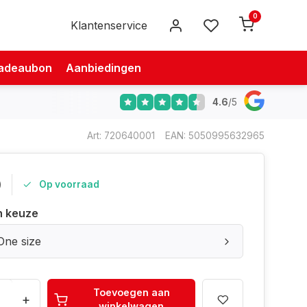
0
Klantenservice
adeaubon
Aanbiedingen
4.6
/
5
Art: 720640001
EAN: 5050995632965
0
Op voorraad
n keuze
One size
Toevoegen aan
+
winkelwagen