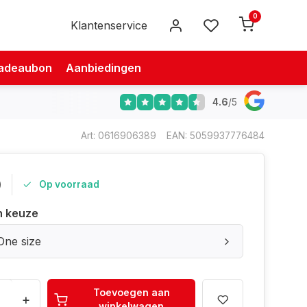
0
Klantenservice
adeaubon
Aanbiedingen
4.6
/
5
Art: 0616906389
EAN: 5059937776484
0
Op voorraad
n keuze
One size
Toevoegen aan
+
winkelwagen