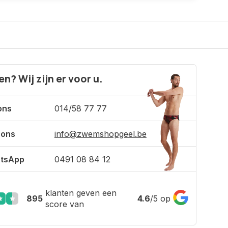
n? Wij zijn er voor u.
ons
014/58 77 77
 ons
info@zwemshopgeel.be
tsApp
0491 08 84 12
klanten geven een
895
4.6
/
5
op
score van