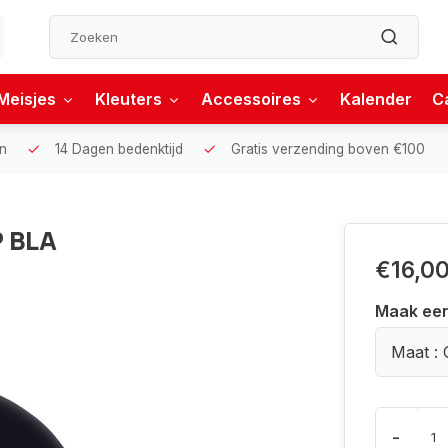
Meisjes
Kleuters
Accessoires
Kalender
C
n
14 Dagen bedenktijd
Gratis verzending boven €100
 BLA
€16,0
Maak ee
Maat : 
-