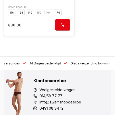
Beschikbaar in
116
128
140
152
164
176
€30,00
 h verzonden
14 Dagen bedenktijd
Gratis verzending boven €10
Klantenservice
Veelgestelde vragen
014/58 77 77
info@zwemshopgeel.be
0491 08 84 12