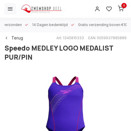
0
 h verzonden
14 Dagen bedenktijd
Gratis verzending boven €100
Terug
Art: 1345815333
EAN: 5059937885889
Speedo
MEDLEY LOGO MEDALIST
PUR/PIN