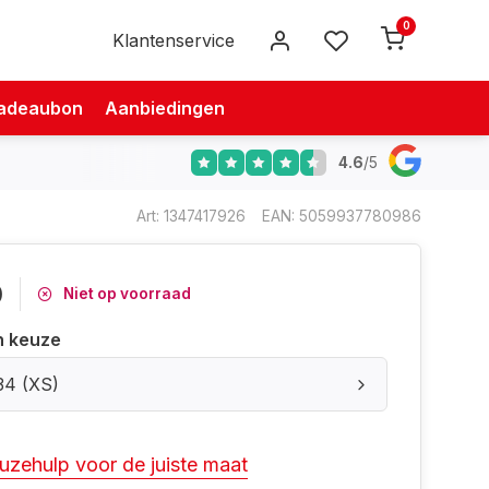
0
Klantenservice
adeaubon
Aanbiedingen
4.6
/
5
Art: 1347417926
EAN: 5059937780986
0
Niet op voorraad
n keuze
34 (XS)
uzehulp voor de juiste maat