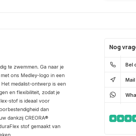
Nog vrage
Bel 
ldig te zwemmen. Ga naar je
, met ons Medley-logo in een
Mail
. Het medalist-ontwerp is een
en flexibiliteit, zodat je
Wha
ex-stof is ideaal voor
loorbestendigheid dan
ieuw dankzij CREORA®
nduraFlex stof gemaakt van
ieken.