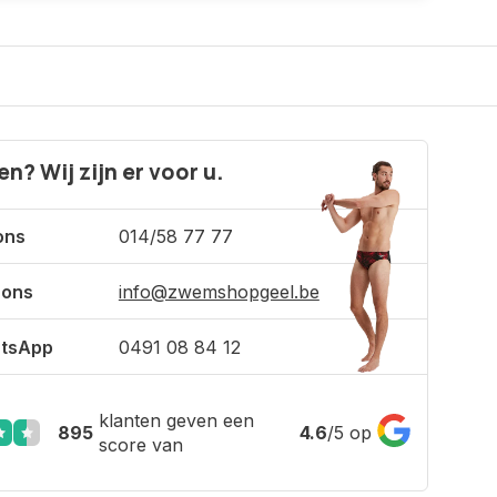
n? Wij zijn er voor u.
ons
014/58 77 77
 ons
info@zwemshopgeel.be
tsApp
0491 08 84 12
klanten geven een
895
4.6
/
5
op
score van