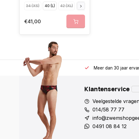
34 (XS)
40 (L)
42 (XL)
44 (XXL)
36 (S)
38 (M)
46 
€41,00
Meer dan 30 jaar erva
Klantenservice
Veelgestelde vrage
014/58 77 77
info@zwemshopgee
0491 08 84 12