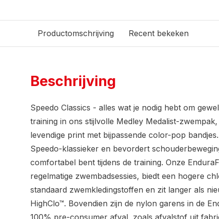
Productomschrijving
Recent bekeken
Beschrijving
Speedo Classics - alles wat je nodig hebt om gewe
training in ons stijlvolle Medley Medalist-zwempak
levendige print met bijpassende color-pop bandjes
Speedo-klassieker en bevordert schouderbewegingen 
comfortabel bent tijdens de training. Onze EnduraFl
regelmatige zwembadsessies, biedt een hogere ch
standaard zwemkledingstoffen en zit langer als n
HighClo™. Bovendien zijn de nylon garens in de E
100% pre-consumer afval, zoals afvalstof uit fabr