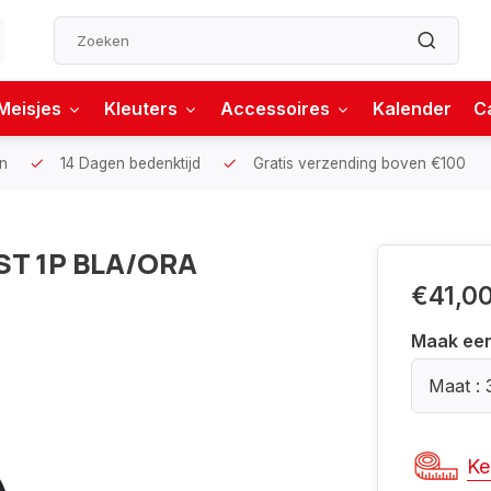
Meisjes
Kleuters
Accessoires
Kalender
C
n
14 Dagen bedenktijd
Gratis verzending boven €100
ST 1P BLA/ORA
€41,0
Maak ee
Maat : 
Ke