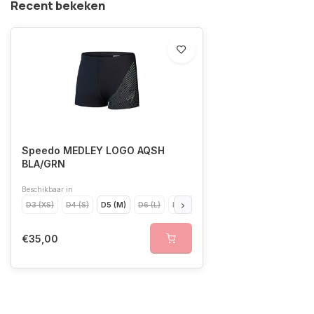
Recent bekeken
Speedo MEDLEY LOGO AQSH
BLA/GRN
Beschikbaar in
D3 (XS)
D4 (S)
D5 (M)
D6 (L)
D7 (XL)
D8 (XXL)
D9 (XXXL)
€35,00