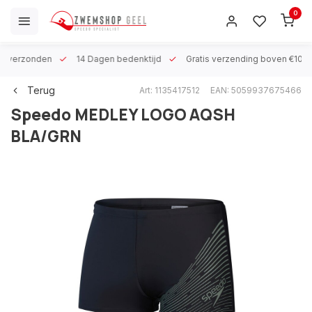
0
 h verzonden
14 Dagen bedenktijd
Gratis verzending boven €100
Terug
Art: 1135417512
EAN: 5059937675466
Speedo
MEDLEY LOGO AQSH
BLA/GRN