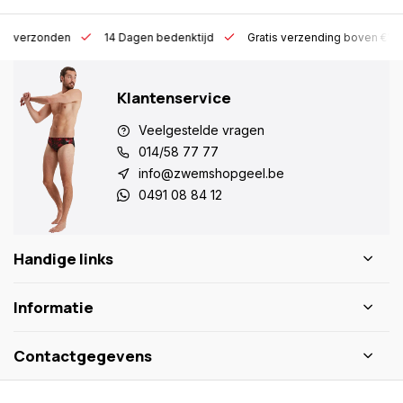
 h verzonden
14 Dagen bedenktijd
Gratis verzending boven €10
Klantenservice
Veelgestelde vragen
014/58 77 77
info@zwemshopgeel.be
0491 08 84 12
Handige links
Informatie
Contactgegevens