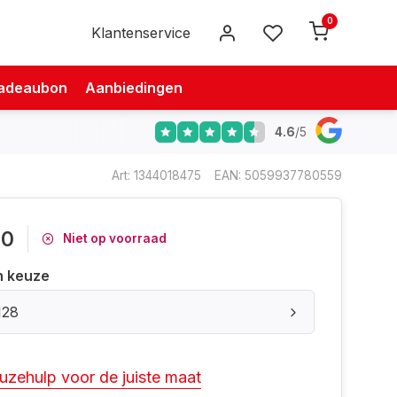
0
Klantenservice
adeaubon
Aanbiedingen
4.6
/
5
Art: 1344018475
EAN: 5059937780559
00
Niet op voorraad
n keuze
128
uzehulp voor de juiste maat