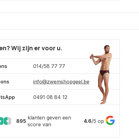
n? Wij zijn er voor u.
ons
014/58 77 77
 ons
info@zwemshopgeel.be
tsApp
0491 08 84 12
klanten geven een
895
4.6
/
5
op
score van