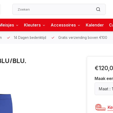
Meisjes
Kleuters
Accessoires
Kalender
C
n
14 Dagen bedenktijd
Gratis verzending boven €100
BLU/BLU.
€120,
Maak ee
Maat : 
Ke