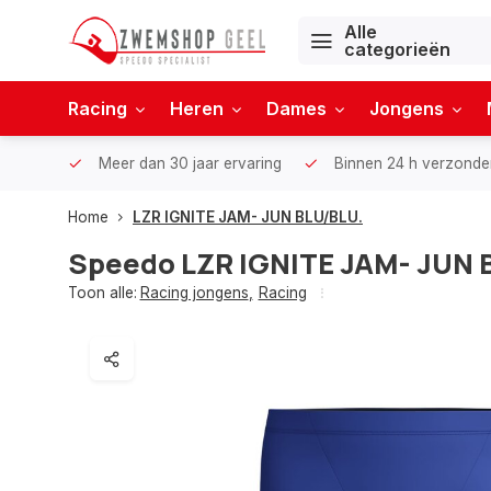
Alle
categorieën
Racing
Heren
Dames
Jongens
Meer dan 30 jaar ervaring
Binnen 24 h verzonde
Home
LZR IGNITE JAM- JUN BLU/BLU.
Speedo
LZR IGNITE JAM- JUN 
Toon alle:
Racing jongens
,
Racing