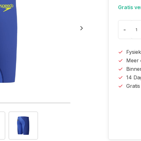
Gratis v
-
Fysiek
Meer 
Binne
14 Da
Grati