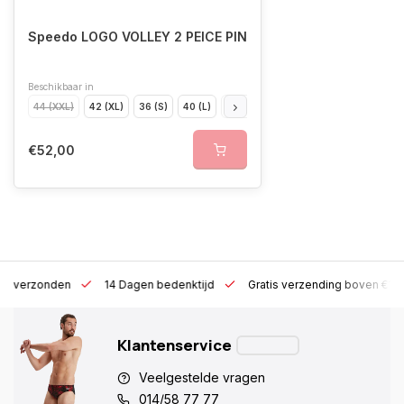
Speedo LOGO VOLLEY 2 PEICE PIN
Beschikbaar in
44 (XXL)
42 (XL)
36 (S)
40 (L)
34 (XS)
38 (M)
46 (XXXL)
€52,00
 h verzonden
14 Dagen bedenktijd
Gratis verzending boven €10
Klantenservice
Veelgestelde vragen
014/58 77 77