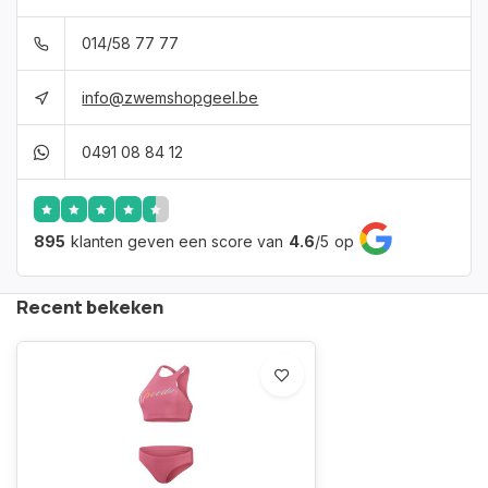
014/58 77 77
info@zwemshopgeel.be
0491 08 84 12
895
klanten geven een score van
4.6
/
5
op
Recent bekeken