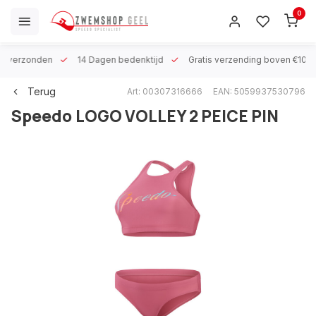
0
 h verzonden
14 Dagen bedenktijd
Gratis verzending boven €100
Terug
Art: 00307316666
EAN: 5059937530796
Speedo
LOGO VOLLEY 2 PEICE PIN