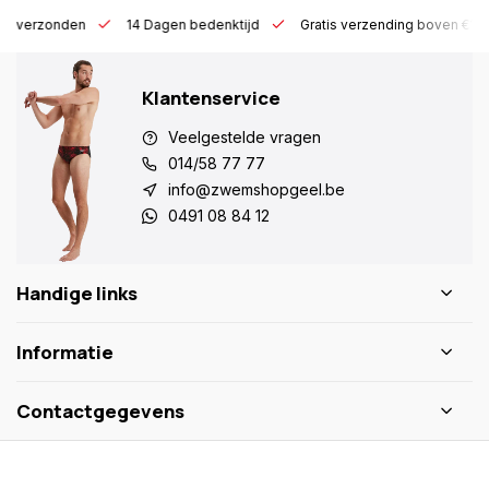
 h verzonden
14 Dagen bedenktijd
Gratis verzending boven €10
Klantenservice
Veelgestelde vragen
014/58 77 77
info@zwemshopgeel.be
0491 08 84 12
Handige links
Informatie
Contactgegevens