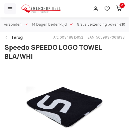
0
 h verzonden
14 Dagen bedenktijd
Gratis verzending boven €100
Terug
Art: 00348815952
EAN: 5059937361833
Speedo
SPEEDO LOGO TOWEL
BLA/WHI