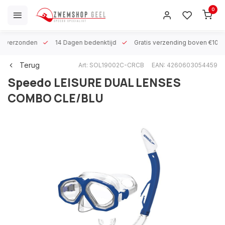
0
 h verzonden
14 Dagen bedenktijd
Gratis verzending boven €100
Terug
Art: SOL19002C-CRCB
EAN: 4260603054459
Speedo
LEISURE DUAL LENSES
COMBO CLE/BLU