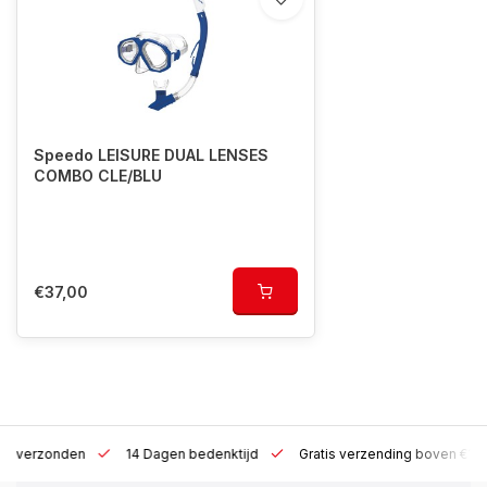
Speedo LEISURE DUAL LENSES
COMBO CLE/BLU
€37,00
 h verzonden
14 Dagen bedenktijd
Gratis verzending boven €10