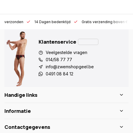
 h verzonden
14 Dagen bedenktijd
Gratis verzending boven €10
Klantenservice
Veelgestelde vragen
014/58 77 77
info@zwemshopgeel.be
0491 08 84 12
Handige links
Informatie
Contactgegevens