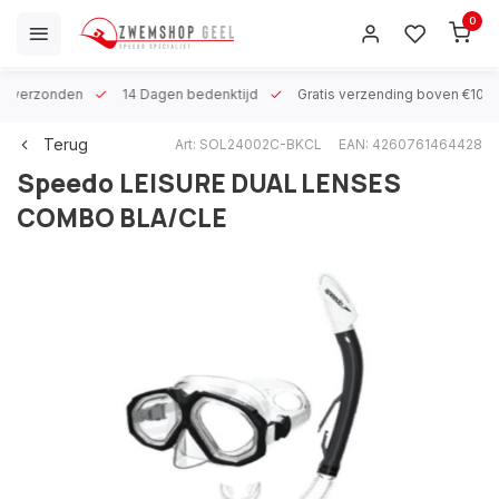
0
 h verzonden
14 Dagen bedenktijd
Gratis verzending boven €100
Terug
Art: SOL24002C-BKCL
EAN: 4260761464428
Speedo
LEISURE DUAL LENSES
COMBO BLA/CLE