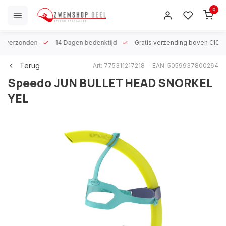
0
 h verzonden
14 Dagen bedenktijd
Gratis verzending boven €100
Terug
Art: 775311217218
EAN: 5059937800264
Speedo
JUN BULLET HEAD SNORKEL
YEL