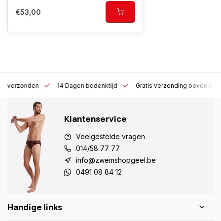
€53,00
 h verzonden
14 Dagen bedenktijd
Gratis verzending boven €10
Klantenservice
Veelgestelde vragen
014/58 77 77
info@zwemshopgeel.be
0491 08 84 12
Handige links