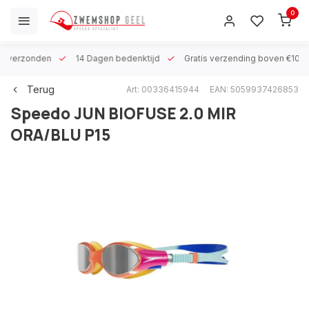
0
 h verzonden
14 Dagen bedenktijd
Gratis verzending boven €100
Terug
Art: 00336415944
EAN: 5059937426853
Speedo
JUN BIOFUSE 2.0 MIR
ORA/BLU P15