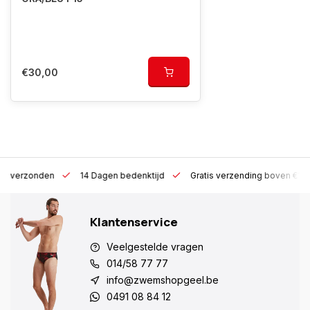
€30,00
 h verzonden
14 Dagen bedenktijd
Gratis verzending boven €10
Klantenservice
Veelgestelde vragen
014/58 77 77
info@zwemshopgeel.be
0491 08 84 12