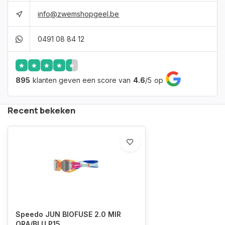
info@zwemshopgeel.be
0491 08 84 12
895
klanten geven een score van
4.6
/
5
op
Recent bekeken
Speedo JUN BIOFUSE 2.0 MIR
ORA/BLU P15