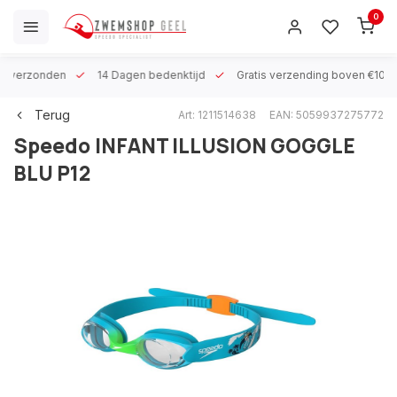
0
 h verzonden
14 Dagen bedenktijd
Gratis verzending boven €100
Terug
Art: 1211514638
EAN: 5059937275772
Speedo
INFANT ILLUSION GOGGLE
BLU P12