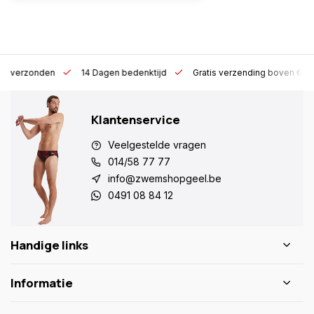
 h verzonden
14 Dagen bedenktijd
Gratis verzending boven €10
Klantenservice
Veelgestelde vragen
014/58 77 77
info@zwemshopgeel.be
0491 08 84 12
Handige links
Informatie