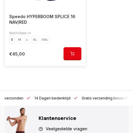
Speedo HYPERBOOM SPLICE 16
NAV/RED
Beschikbaar in
S
M
L
XL
XXL
€45,00
 h verzonden
14 Dagen bedenktijd
Gratis verzending boven €10
Klantenservice
Veelgestelde vragen