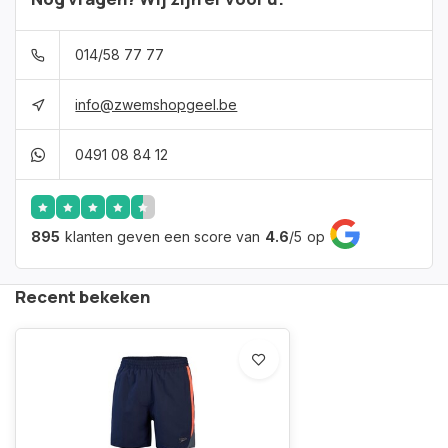
014/58 77 77
info@zwemshopgeel.be
0491 08 84 12
895
klanten geven een score van
4.6
/
5
op
Recent bekeken