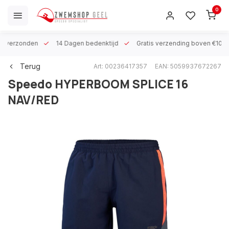
0
 h verzonden
14 Dagen bedenktijd
Gratis verzending boven €100
Terug
Art: 00236417357
EAN: 5059937672267
Speedo
HYPERBOOM SPLICE 16
NAV/RED