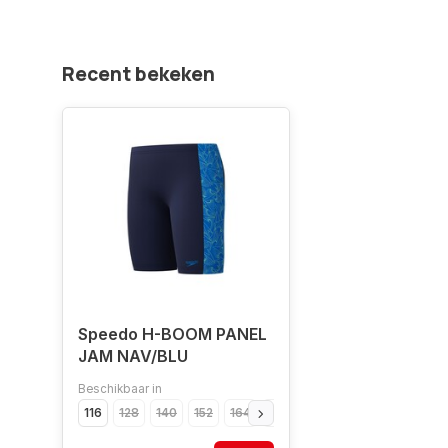
Recent bekeken
Speedo H-BOOM PANEL
JAM NAV/BLU
Beschikbaar in
116
128
140
152
164
176