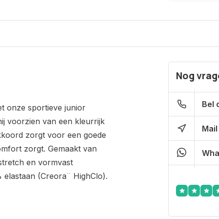
Nog vrage
Bel 
t onze sportieve junior
j voorzien van een kleurrijk
Mail
kkoord zorgt voor een goede
omfort zorgt. Gemaakt van
Wha
stretch en vormvast
elastaan (Creora¨ HighClo).