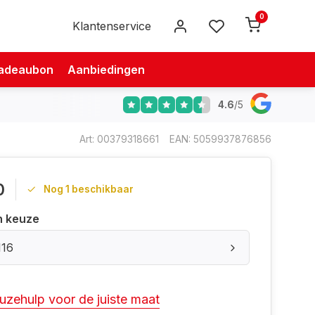
0
Klantenservice
adeaubon
Aanbiedingen
4.6
/
5
Art: 00379318661
EAN: 5059937876856
0
Nog 1 beschikbaar
n keuze
116
uzehulp voor de juiste maat