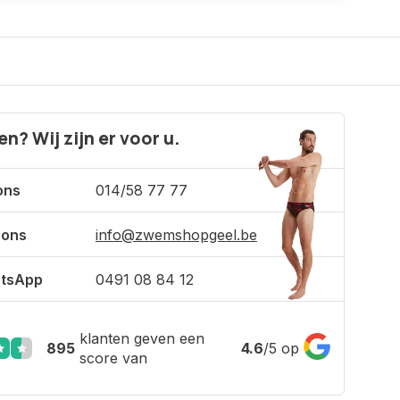
n? Wij zijn er voor u.
ons
014/58 77 77
 ons
info@zwemshopgeel.be
tsApp
0491 08 84 12
klanten geven een
895
4.6
/
5
op
score van