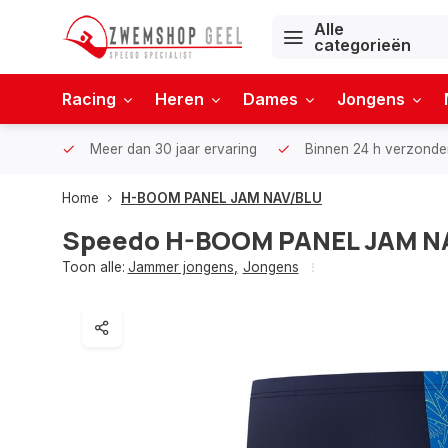
Alle
categorieën
Racing
Heren
Dames
Jongens
Meer dan 30 jaar ervaring
Binnen 24 h verzonde
Home
H-BOOM PANEL JAM NAV/BLU
Speedo
H-BOOM PANEL JAM N
Toon alle:
Jammer jongens
,
Jongens