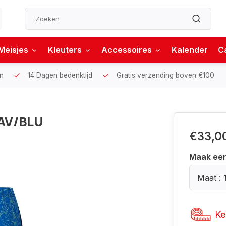
Meisjes
Kleuters
Accessoires
Kalender
C
n
14 Dagen bedenktijd
Gratis verzending boven €100
AV/BLU
€33,0
Maak ee
Maat : 
Ke