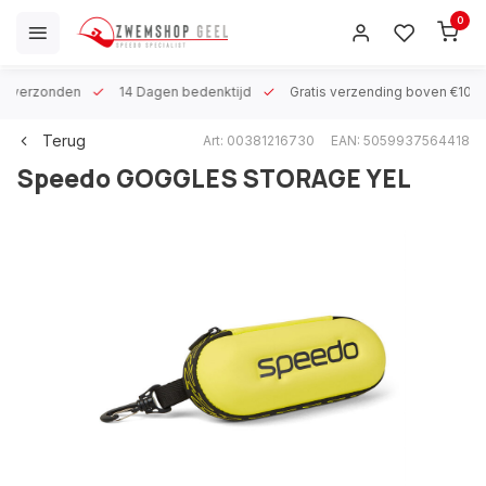
0
 h verzonden
14 Dagen bedenktijd
Gratis verzending boven €100
Terug
Art: 00381216730
EAN: 5059937564418
Speedo
GOGGLES STORAGE YEL