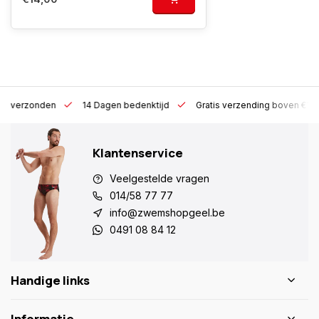
 h verzonden
14 Dagen bedenktijd
Gratis verzending boven €10
Klantenservice
Veelgestelde vragen
014/58 77 77
info@zwemshopgeel.be
0491 08 84 12
Handige links
Informatie