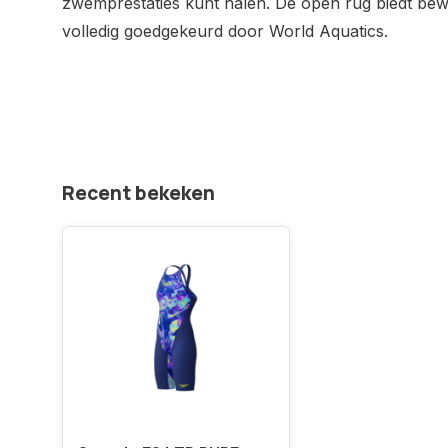
zwemprestaties kunt halen. De open rug biedt beweg
volledig goedgekeurd door World Aquatics.
Recent bekeken