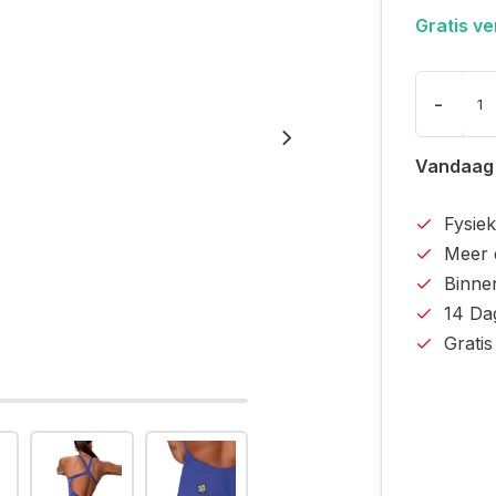
Gratis v
-
Vandaag
Fysiek
Meer 
Binne
14 Da
Grati