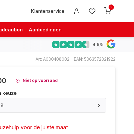
0
Klantenservice
adeaubon
Aanbiedingen
4.6
/
5
Art: A000408002
EAN: 5063572021922
00
Niet op voorraad
n keuze
18
uzehulp voor de juiste maat