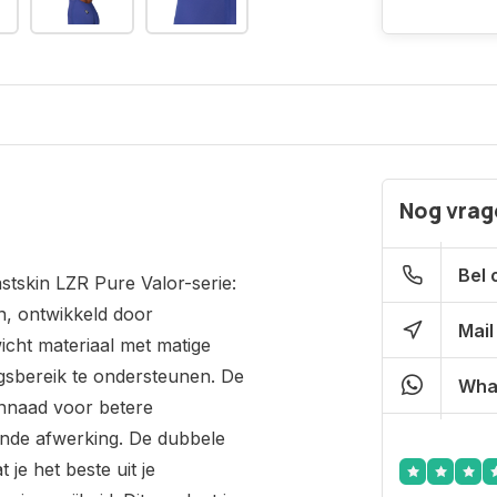
Nog vrage
Bel 
stskin LZR Pure Valor-serie:
n, ontwikkeld door
Mail
ht materiaal met matige
sbereik te ondersteunen. De
Wha
ennaad voor betere
nde afwerking. De dubbele
 je het beste uit je