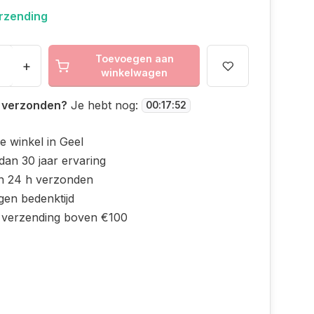
erzending
Toevoegen aan
+
winkelwagen
 verzonden?
Je hebt nog:
00
:
17
:
52
e winkel in Geel
dan 30 jaar ervaring
n 24 h verzonden
gen bedenktijd
s verzending boven €100