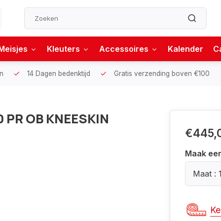
Meisjes
Kleuters
Accessoires
Kalender
C
n
14 Dagen bedenktijd
Gratis verzending boven €100
0 PR OB KNEESKIN
€445,
Maak ee
Maat : 
Ke