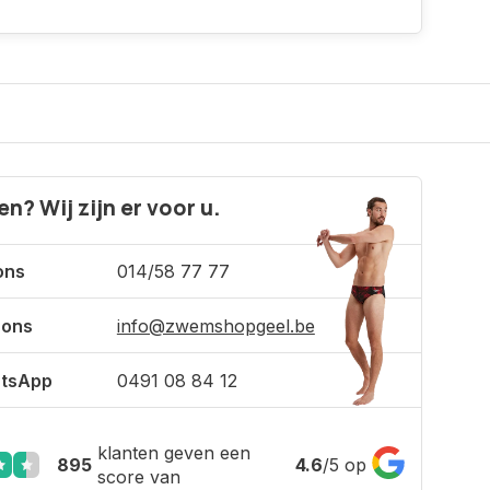
n? Wij zijn er voor u.
ons
014/58 77 77
 ons
info@zwemshopgeel.be
tsApp
0491 08 84 12
klanten geven een
895
4.6
/
5
op
score van