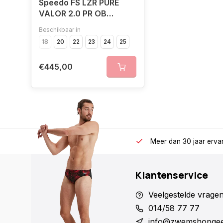
Speedo FS LZR PURE
VALOR 2.0 PR OB
KNEESKIN NAV
Beschikbaar in
18
20
22
23
24
25
€445,00
Meer dan 30 jaar erva
Klantenservice
Veelgestelde vrage
014/58 77 77
info@zwemshopgee